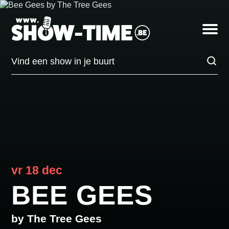
BEE
GEES
Toggle
op
navigatio
vrijdag
18
Vind
december
een
in
show
Hasselt,
in
Trixxo
je
Theater
buurt
vr 18 dec
BEE GEES
by The Tree Gees