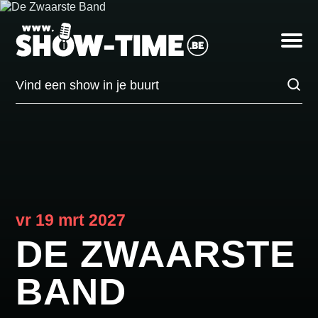
DE
ZWAARSTE
Toggle
BAND
navigatio
op
vrijdag
Vind
19
een
maart
show
in
in
Sint-
je
Niklaas,
buurt
De
Casino
vr 19 mrt 2027
DE ZWAARSTE
BAND